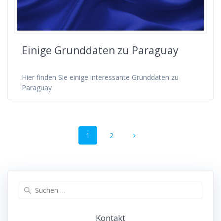
Einige Grunddaten zu Paraguay
Hier finden Sie einige interessante Grunddaten zu
Paraguay
Beitrags-
Seite
Seite
1
2
Navigation
Suche
nach:
Kontakt