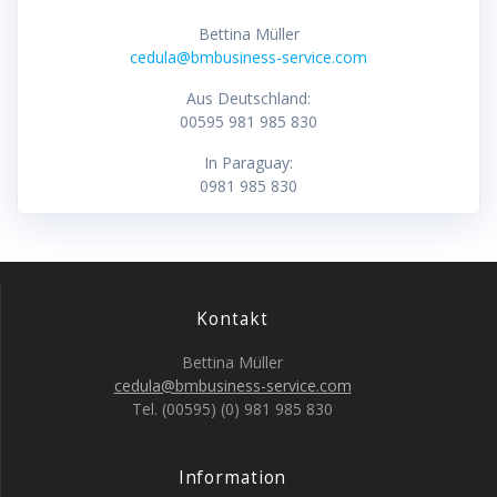
Bettina Müller
cedula@bmbusiness-service.com
Aus Deutschland:
00595 981 985 830
In Paraguay:
0981 985 830
Kontakt
Bettina Müller
cedula@bmbusiness-service.com
Tel. (00595) (0) 981 985 830
Information