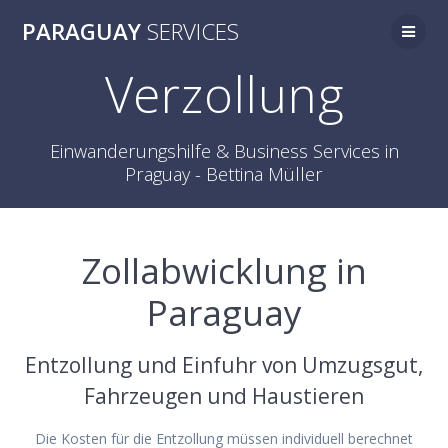
Zum
PARAGUAY
SERVICES
Inhalt
springen
Verzollung
Einwanderungshilfe & Business Services in
Praguay - Bettina Müller
Zollabwicklung in
Paraguay
Entzollung und Einfuhr von Umzugsgut,
Fahrzeugen und Haustieren
Die Kosten für die Entzollung müssen individuell berechnet